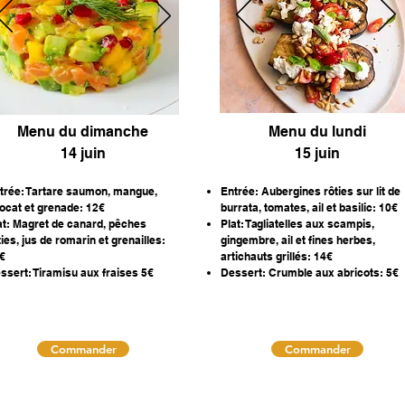
Menu du dimanche
Menu du lundi
14 juin
15 juin
trée: Tartare saumon, mangue,
Entrée: Aubergines rôties sur lit de
ocat et grenade: 12€
burrata, tomates, ail et basilic: 10€
at: Magret de canard, pêches
Plat: Tagliatelles aux scampis,
ties, jus de romarin et grenailles:
gingembre, ail et fines herbes,
€
artichauts grillés: 14€
ssert: Tiramisu aux fraises 5€
Dessert: Crumble aux abricots: 5€
Commander
Commander