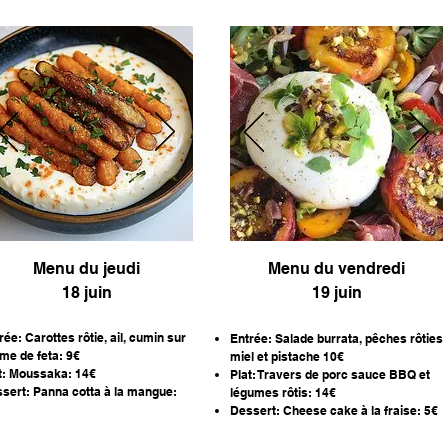
Menu du jeudi
Menu du vendredi
18 juin
19 juin
rée: Carottes rôtie, ail, cumin sur
​Entrée: Salade burrata, pêches rôties
me de feta: 9€
miel et pistache 10€
t: Moussaka: 14
€
Plat: Travers de porc sauce BBQ et
sert: Panna cotta à la mangue:
légumes rôtis: 14€​
Dessert: Cheese cake à la fraise: 5€​