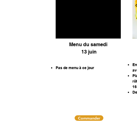
Menu du samedi
13 juin
En
Pas de menu à ce jour
av
Pl
rô
16
De
Commander