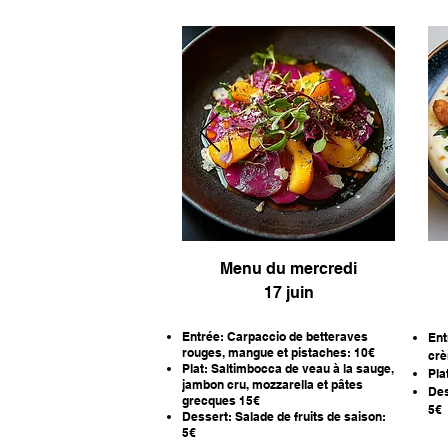
Menu
du mercredi
17 juin
Entrée: Carpaccio de betteraves
Ent
rouges, mangue et pistaches: 10
€
crè
Plat: Saltimbocca de veau à la sauge,
Pla
jambon cru, mozzarella et pâtes
Des
grecques 15€
5
€
Dessert: Salade de fruits de saison:
5€