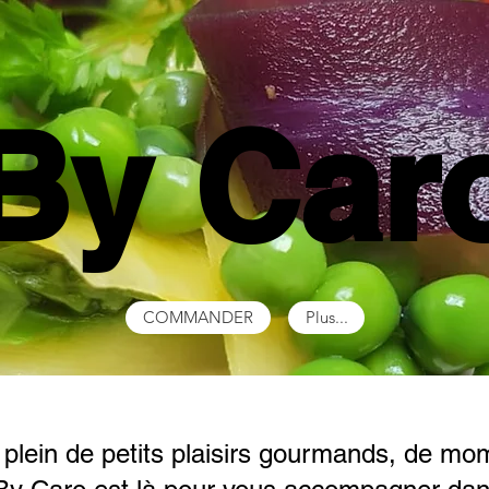
By Car
COMMANDER
Plus...
lein de petits plaisirs gourmands, de mom